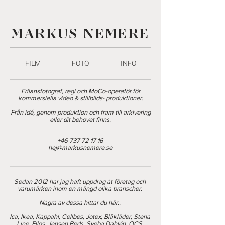
MARKUS NEMERE
FILM
FOTO
INFO
Frilansfotograf,
regi och MoCo-operatör för
kommersiella
video & stillbilds- produktioner.
Från idé, genom produktion och fram till arkivering
eller dit behovet finns.
+46 737 72
17 16
hej@markusnemere.se
Sedan 2012 har jag haft uppdrag åt företag och
varumärken inom en mängd olika branscher.
Några av dessa hittar du här..
Ica, Ikea, Kappahl, Cellbes, Jotex, Blåkläder, Stena
Line, Ellos, Jensen Beds, Sveba Dahlén, OCS,