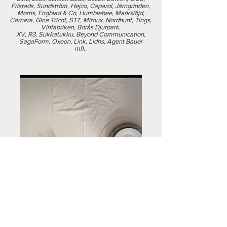
Fristads, Sundström, Hejco, Caparol, Järngrinden,
Morris, Engblad & Co, Humblebee, Markslöjd,
Cernera, Gina Tricot, STT, Miroux, Nordhunt, Tings,
Vinfabriken, Borås Djurpark,
XV, R3, Sukkatukku, Beyond Communication,
SagaForm, Oxeon, Link, Lidhs, Agent Bauer
mfl..
showreel - I
pre. / prod. / post.